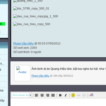
Phạm Văn Hiệu
@ 05:53 07/05/2012
Số lượt xem: 2354
Số lượt thích: 0 người
.
i...
Ảnh kinh dị do Quang Hiệu làm, bật loa nghe tui hát nha !
g
Phạm Văn Hiệu
@ 18h:28p 30/03/12
 hè
Kích thước font
thầy