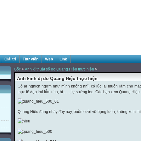
Giải trí
Thư viện
Web
Link
Gốc
>
Ảnh kĩ thuật số do Quang Hiệu thực hiện
>
Ảnh kinh dị do Quang Hiệu thực hiện
Có ai nghịch ngợm như mình không nhỉ, có lúc lại muốn làm cho mặt
thực tế đẹp trai lắm nha, hì . . . , tự sướng tẹo. Các bạn xem Quang Hiệ
Quang Hiệu đang nhảy đây này, buồn cười vỡ bụng luôn, không xem thì ph