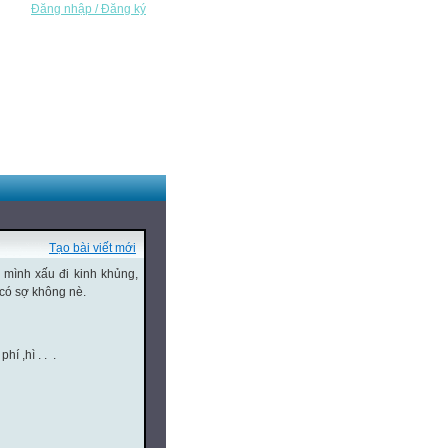
Đăng nhập / Đăng ký
Tạo bài viết mới
 mình xấu đi kinh khủng,
u có sợ không nè.
í ,hì . . .