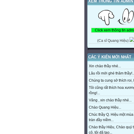
XEM THÔNG TIN ADMIN
(Ca sĩ Quang Hiệu)
CÁC Ý KIẾN MỚI NHẤT
Xin chào thầy nhé...
Lâu rồi mới ghé thăm thầy!..
Chúng ta cung sở thích roi, h
Tôi cũng rất thích hoa xươn
rồng!...
Vâng , xin chào thầy nhé...
Chào Quang Hiệu...
Chúc thầy Q. Hiệu một mùa
tràn đầy niềm...
Chào thầy Hiệu, Chào quý 
cô, tôi đã tạo...