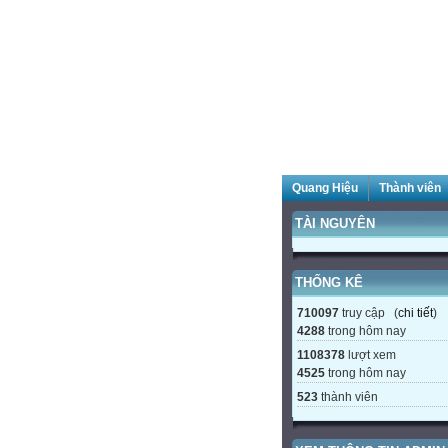
Quang Hiệu
Thành viên
TÀI NGUYÊN
THỐNG KÊ
710097
truy cập (
chi tiết
)
4288
trong hôm nay
1108378
lượt xem
4525
trong hôm nay
523
thành viên