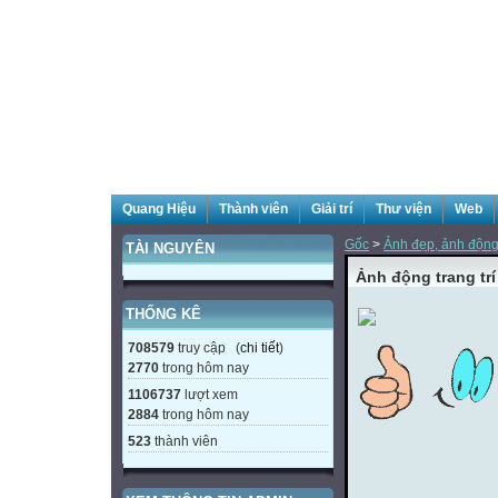
Quang Hiệu
Thành viên
Giải trí
Thư viện
Web
Gốc
>
Ảnh đẹp, ảnh động, 
TÀI NGUYÊN
Ảnh động trang trí
THỐNG KÊ
708579
truy cập (
chi tiết
)
2770
trong hôm nay
1106737
lượt xem
2884
trong hôm nay
523
thành viên