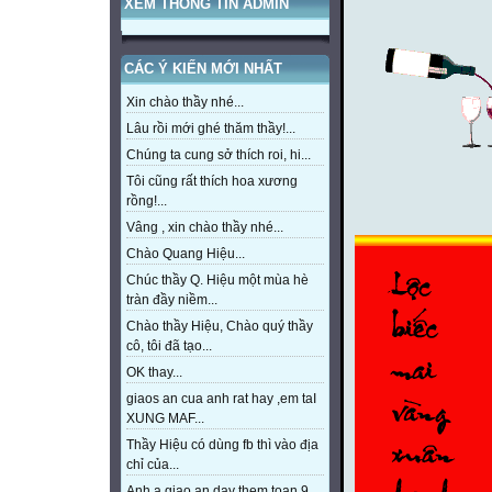
XEM THÔNG TIN ADMIN
CÁC Ý KIẾN MỚI NHẤT
Xin chào thầy nhé...
Lâu rồi mới ghé thăm thầy!...
Chúng ta cung sở thích roi, hi...
Tôi cũng rất thích hoa xương
rồng!...
Vâng , xin chào thầy nhé...
Chào Quang Hiệu...
Chúc thầy Q. Hiệu một mùa hè
tràn đầy niềm...
Chào thầy Hiệu, Chào quý thầy
cô, tôi đã tạo...
OK thay...
giaos an cua anh rat hay ,em taI
XUNG MAF...
Thầy Hiệu có dùng fb thì vào địa
chỉ của...
Anh a giao an day them toan 9