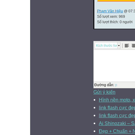
Phạm Văn Hiệu
@ 07:3
Số lượt xem: 969
Số lượt thích: 0 người
Kích thước font
Đường dẫn
:
p
Gửi ý kiến
Hình nền moto, 
link flash cực đẹ
link flash cực đẹ
Ai Shinozaki – 
Đẹp + Chuẩn + N