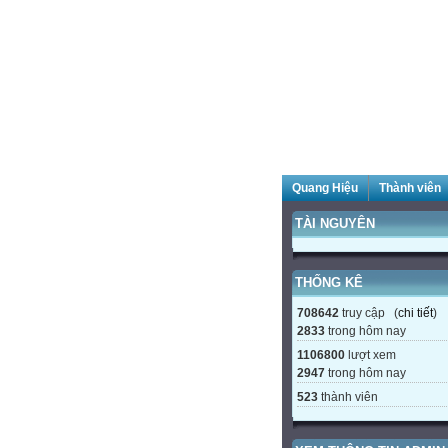
Quang Hiệu
Thành viên
TÀI NGUYÊN
THỐNG KÊ
708642
truy cập (
chi tiết
)
2833
trong hôm nay
1106800
lượt xem
2947
trong hôm nay
523
thành viên