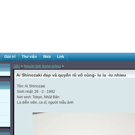
Giải trí
Thư viện
Web
Link
Gốc
>
Người tình trong mộng
>
Ai Shinozaki đẹp và quyến rũ vô cùng- iu iu -iu nhieu
Tên: Ai Shinozaki
Sinh nhật: 26 - 2 - 1992
Nơi sinh: Tokyo, Nhật Bản
Là diễn viên, ca sĩ, người mẫu ảnh