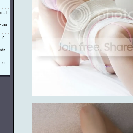
m taI
o địa
n 9
 dẫn
một