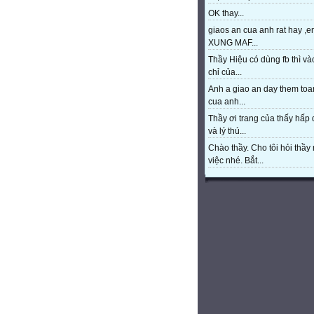
OK thay...
giaos an cua anh rat hay ,e
XUNG MAF...
Thầy Hiệu có dùng fb thì và
chỉ của...
Anh a giao an day them toa
cua anh...
Thầy ơi trang của thấy hấp
và lý thú...
Chào thầy. Cho tôi hỏi thầy 
việc nhé. Bắt...