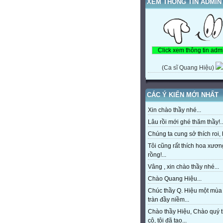
XEM THÔNG TIN ADMIN
(Ca sĩ Quang Hiệu)
CÁC Ý KIẾN MỚI NHẤT
Xin chào thầy nhé...
Lâu rồi mới ghé thăm thầy!..
Chúng ta cung sở thích roi, h
Tôi cũng rất thích hoa xươn
rồng!...
Vâng , xin chào thầy nhé...
Chào Quang Hiệu...
Chúc thầy Q. Hiệu một mùa
tràn đầy niềm...
Chào thầy Hiệu, Chào quý 
cô, tôi đã tạo...