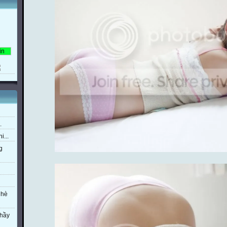
.
i...
g
 hè
thầy