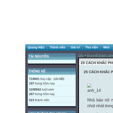
Quang Hiệu
Thành viên
Giải trí
Thư viện
Web
Gốc
>
Bí quyết thành côn
TÀI NGUYÊN
25 CÁCH KHẮC PH
THỐNG KÊ
25 CÁCH KHẮC 
710601
truy cập (
chi tiết
)
197
trong hôm nay
1108942
lượt xem
207
trong hôm nay
Nhà báo nữ n
523
thành viên
nhút nhát trong