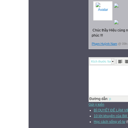
Chúc thầy Hiệu cùng ng
phúc !!!
Phạm Huỳnh Nam
@ 09h:
Kích thước font
Đường dẫn
:
p
Gửi ý kiến
BÍ QUYẾT ĐỂ LÀM VI
10 lời khuyên của Bill
Học cách sống vô tư
(