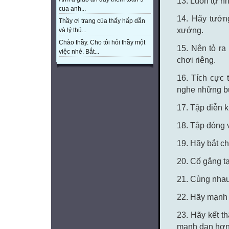
13. Luôn tự n
cua anh...
14. Hãy tưởn
Thầy ơi trang của thấy hấp dẫn
xướng.
và lý thú...
Chào thầy. Cho tôi hỏi thầy một
15. Nên tỏ ra
việc nhé. Bắt...
chơi riêng.
16. Tích cực 
nghe những bu
17. Tập diễn k
18. Tập đóng v
19. Hãy bắt c
20. Cố gắng tạ
21. Cùng nhau
22. Hãy mạnh 
23. Hãy kết t
mạnh dạn hơn