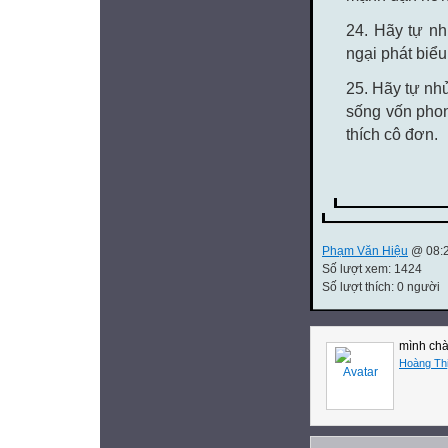
24. Hãy tự nh
ngại phát biể
25. Hãy tự nhủ
sống vốn phon
thích cô đơn.
Phạm Văn Hiệu
@ 08:2
Số lượt xem: 1424
Số lượt thích: 0 người
mình ch
Hoàng Th