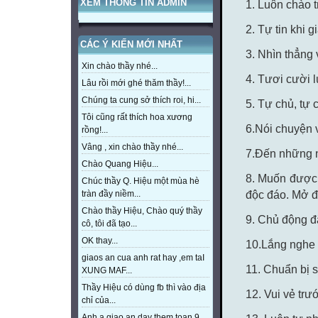
XEM THÔNG TIN ADMIN
1. Luôn chào t
2. Tự tin khi 
CÁC Ý KIẾN MỚI NHẤT
3. Nhìn thẳng
Xin chào thầy nhé...
4. Tươi cười 
Lâu rồi mới ghé thăm thầy!...
Chúng ta cung sở thích roi, hi...
5. Tự chủ, tự 
Tôi cũng rất thích hoa xương
6.Nói chuyện 
rồng!...
Vâng , xin chào thầy nhé...
7.Đến những nơ
Chào Quang Hiệu...
8. Muốn được 
Chúc thầy Q. Hiệu một mùa hè
tràn đầy niềm...
độc đáo. Mở đ
Chào thầy Hiệu, Chào quý thầy
9. Chủ động đ
cô, tôi đã tạo...
OK thay...
10.Lắng nghe 
giaos an cua anh rat hay ,em taI
11. Chuẩn bị s
XUNG MAF...
Thầy Hiệu có dùng fb thì vào địa
12. Vui vẻ trư
chỉ của...
Anh a giao an day them toan 9