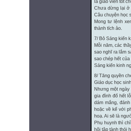
là giáo viên tốt 
Chưa dừng lại ở 
Câu chuyện học si
Mong tư lệnh xem
thành tích ảo.
7/ Bỏ Sáng kiến 
Mỗi năm, các thầy
sao nghĩ ra lắm 
sao chép hết của
Sáng kiến kinh n
8/ Tăng quyền ch
Giáo dục học sinh
Nhưng một ngày cá
gia đình đổ hết l
dám mắng, đánh 
hoặc về kể với p
hoạ. Ai sẽ là ngư
Phụ huynh thì ch
hội tập tành thói 