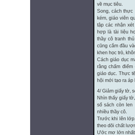
về mục tiêu.
Song, cách thực 
kém, giáo viên q
tập các nhận xé
hợp là tài liệu 
thầy cô tranh thủ
cũng cắm đầu vào
khen học trò, khô
Cách giáo dục ma
rằng chấm điểm c
giáo dục. Thực t
hội mới tạo ra áp
4/ Giảm giấy tờ, 
Nhìn thấy giấy tờ
sổ sách còn len 
nhiều thầy cô.
Trước khi lên lớp,
theo dõi chất lượ
Ước mơ lớn nhất c