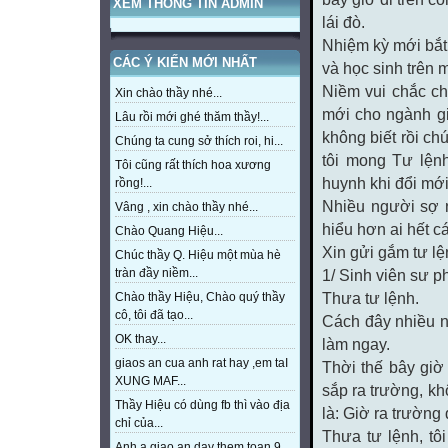
XEM THÔNG TIN ADMIN
lái đò.
Nhiệm kỳ mới bắt 
CÁC Ý KIẾN MỚI NHẤT
và học sinh trên 
Niềm vui chắc ch
Xin chào thầy nhé...
mới cho ngành gi
Lâu rồi mới ghé thăm thầy!...
không biết rồi chú
Chúng ta cung sở thích roi, hi...
tôi mong Tư lệnh
Tôi cũng rất thích hoa xương
huynh khi đổi mớ
rồng!...
Nhiều người sợ nó
Vâng , xin chào thầy nhé...
hiểu hơn ai hết c
Chào Quang Hiệu...
Xin gửi gắm tư l
Chúc thầy Q. Hiệu một mùa hè
tràn đầy niềm...
1/ Sinh viên sư 
Chào thầy Hiệu, Chào quý thầy
Thưa tư lệnh.
cô, tôi đã tạo...
Cách đây nhiều n
OK thay...
làm ngay.
giaos an cua anh rat hay ,em taI
Thời thế bây giờ 
XUNG MAF...
sắp ra trường, kh
Thầy Hiệu có dùng fb thì vào địa
là: Giờ ra trường 
chỉ của...
Thưa tư lệnh, t
Anh a giao an day them toan 9