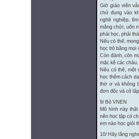
Giờ giáo viên vẫ
chứ đụng vào kh
nghề nghiệp, tì
mắng chửi, uốn n
phải học, phải th
Nếu có thể, mong
học trò bằng mọi
Còn đánh, còn mắ
mặc kệ các cháu
Nếu có thể, một 
học thêm cách dạ
thờ ơ và không b
đơn độc và cô lập
9/ Bỏ VNEN
Mô hình này thật
nên học tập có ch
em nào học giỏi t
10/ Hãy lắng nghe