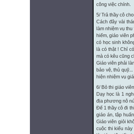
công việc chính.
5/ Trả thầy cô cho
Cách đây vài thá
làm nhiệm vụ thu 
hiểm, giáo viên p
có học sinh không
là có thật ! Chỉ 
mà có kêu cũng c
Giáo viên phải làm
bảo vệ, thủ quỹ..
hiện nhiệm vụ giá
6/ Bỏ thi giáo viê
Dạy học là 1 ngh
địa phương nô nức
Để 1 thầy cô đi th
giáo án, tập huấn
Giáo viên giỏi kh
cuộc thi kiểu này