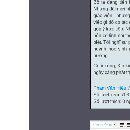
Bộ ta đang tiến 
Nhưng đổi mới nh
giáo viên - những
việc gì đó có tác
góp ý trực tiếp. N
nên cố tình nói t
biệt. Tôi nghĩ sự
huynh học sinh 
hướng.
Cuối cùng, Xin k
ngày càng phát tr
Phạm Văn Hiệu
@
Số lượt xem: 703
Số lượt thích: 0 
Kích thước font