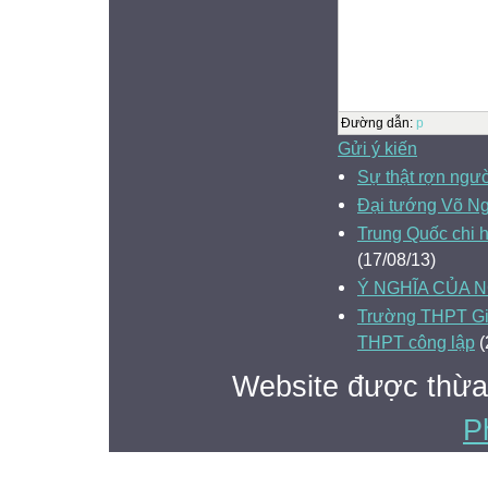
Đường dẫn
:
p
Gửi ý kiến
Sự thật rợn ngườ
Đại tướng Võ Ng
Trung Quốc chi 
(17/08/13)
Ý NGHĨA CỦA N
Trường THPT Gia
THPT công lập
(
Website được thừa
P