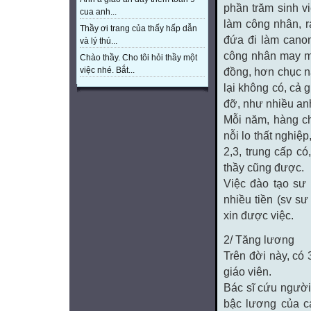
phần trăm sinh v
cua anh...
làm công nhân, r
Thầy ơi trang của thấy hấp dẫn
đứa đi làm canon
và lý thú...
công nhân may mà
Chào thầy. Cho tôi hỏi thầy một
việc nhé. Bắt...
đồng, hơn chục n
lại không có, cả 
đỡ, như nhiều an
Mỗi năm, hàng ch
nỗi lo thất nghiệp
2,3, trung cấp có
thầy cũng được.
Việc đào tạo sư 
nhiều tiền (sv s
xin được việc.
2/ Tăng lương
Trên đời này, có 
giáo viên.
Bác sĩ cứu người
bậc lương của c