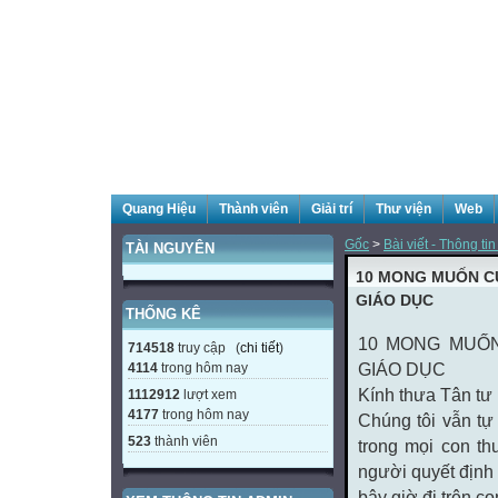
Quang Hiệu
Thành viên
Giải trí
Thư viện
Web
Gốc
>
Bài viết - Thông tin
TÀI NGUYÊN
10 MONG MUỐN CỦ
GIÁO DỤC
THỐNG KÊ
10 MONG MUỐN
714518
truy cập (
chi tiết
)
4114
trong hôm nay
GIÁO DỤC
Kính thưa Tân tư 
1112912
lượt xem
4177
trong hôm nay
Chúng tôi vẫn tự
523
thành viên
trong mọi con th
người quyết định t
bây giờ đi trên c