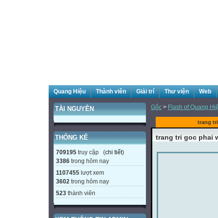
Quang Hiệu
Thành viên
Giải trí
Thư viện
Web
Gốc
>
Flash of Quang Hi
TÀI NGUYÊN
trang t
trang tri goc phai
THỐNG KÊ
709195
truy cập (
chi tiết
)
3386
trong hôm nay
1107455
lượt xem
3602
trong hôm nay
523
thành viên