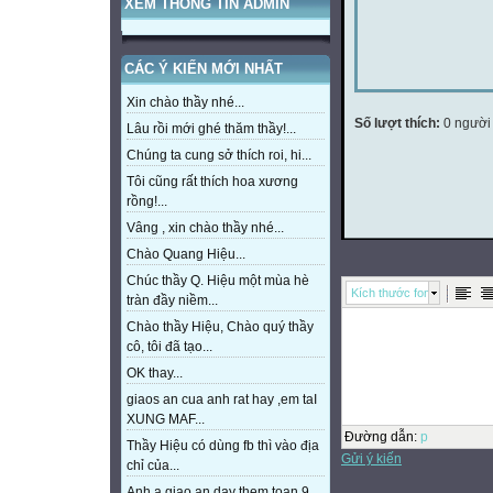
XEM THÔNG TIN ADMIN
CÁC Ý KIẾN MỚI NHẤT
Xin chào thầy nhé...
Số lượt thích:
0 người
Lâu rồi mới ghé thăm thầy!...
Chúng ta cung sở thích roi, hi...
Tôi cũng rất thích hoa xương
rồng!...
Vâng , xin chào thầy nhé...
Chào Quang Hiệu...
Chúc thầy Q. Hiệu một mùa hè
Kích thước font
tràn đầy niềm...
Chào thầy Hiệu, Chào quý thầy
cô, tôi đã tạo...
OK thay...
giaos an cua anh rat hay ,em taI
XUNG MAF...
Đường dẫn
:
p
Thầy Hiệu có dùng fb thì vào địa
Gửi ý kiến
chỉ của...
Anh a giao an day them toan 9