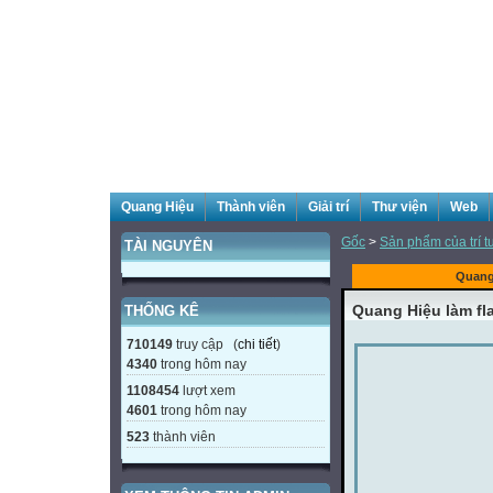
Quang Hiệu
Thành viên
Giải trí
Thư viện
Web
Gốc
>
Sản phẩm của trí t
TÀI NGUYÊN
Quang 
Quang Hiệu làm fl
THỐNG KÊ
710149
truy cập (
chi tiết
)
4340
trong hôm nay
1108454
lượt xem
4601
trong hôm nay
523
thành viên