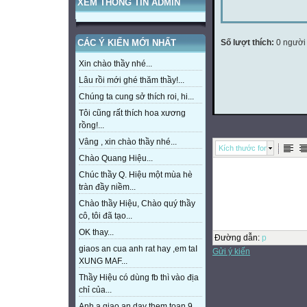
XEM THÔNG TIN ADMIN
Số lượt thích:
0 người
CÁC Ý KIẾN MỚI NHẤT
Xin chào thầy nhé...
Lâu rồi mới ghé thăm thầy!...
Chúng ta cung sở thích roi, hi...
Tôi cũng rất thích hoa xương
rồng!...
Vâng , xin chào thầy nhé...
Kích thước font
Chào Quang Hiệu...
Chúc thầy Q. Hiệu một mùa hè
tràn đầy niềm...
Chào thầy Hiệu, Chào quý thầy
cô, tôi đã tạo...
OK thay...
Đường dẫn
:
p
giaos an cua anh rat hay ,em taI
Gửi ý kiến
XUNG MAF...
Thầy Hiệu có dùng fb thì vào địa
chỉ của...
Anh a giao an day them toan 9