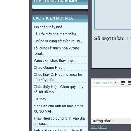
XEM THÔNG TIN ADMIN
CÁC Ý KIẾN MỚI NHẤT
Xin chào thầy nhé...
Lâu rồi mới ghé thăm thầy!...
Số lượt thích:
1 
Chúng ta cung sở thích roi, hi...
Tôi cũng rất thích hoa xương
rồng!...
Vâng , xin chào thầy nhé...
Chào Quang Hiệu...
Chúc thầy Q. Hiệu một mùa hè
tràn đầy niềm...
Kích thước font
Chào thầy Hiệu, Chào quý thầy
cô, tôi đã tạo...
OK thay...
giaos an cua anh rat hay ,em taI
XUNG MAF...
Thầy Hiệu có dùng fb thì vào địa
Đường dẫn
:
p
chỉ của...
Gửi ý kiến
Anh a giao an day them toan 9