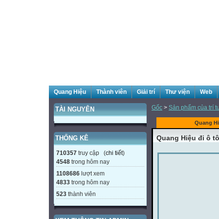
Quang Hiệu
Thành viên
Giải trí
Thư viện
Web
Gốc
>
Sản phẩm của trí t
TÀI NGUYÊN
Quang Hiệ
Quang Hiệu đi ô t
THỐNG KÊ
710357
truy cập (
chi tiết
)
4548
trong hôm nay
1108686
lượt xem
4833
trong hôm nay
523
thành viên