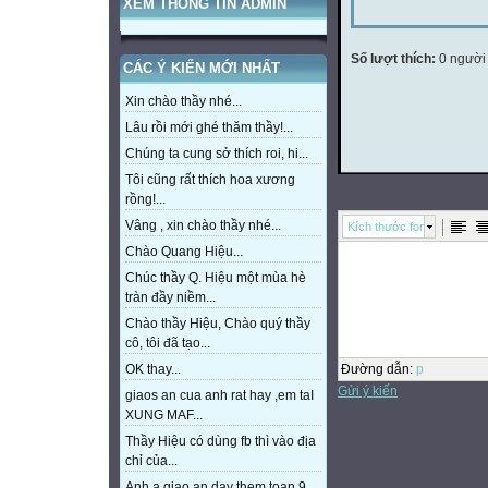
XEM THÔNG TIN ADMIN
Số lượt thích:
0 người
CÁC Ý KIẾN MỚI NHẤT
Xin chào thầy nhé...
Lâu rồi mới ghé thăm thầy!...
Chúng ta cung sở thích roi, hi...
Tôi cũng rất thích hoa xương
rồng!...
Vâng , xin chào thầy nhé...
Kích thước font
Chào Quang Hiệu...
Chúc thầy Q. Hiệu một mùa hè
tràn đầy niềm...
Chào thầy Hiệu, Chào quý thầy
cô, tôi đã tạo...
Đường dẫn
:
p
OK thay...
Gửi ý kiến
giaos an cua anh rat hay ,em taI
XUNG MAF...
Thầy Hiệu có dùng fb thì vào địa
chỉ của...
Anh a giao an day them toan 9