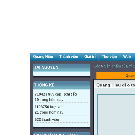
Quang Hiệu
Thành viên
Giải trí
Thư viện
Web
Gốc
>
Sản phẩm của trí t
TÀI NGUYÊN
Quang
Quang Hieu di o t
THỐNG KÊ
710423
truy cập (
chi tiết
)
19
trong hôm nay
1108756
lượt xem
21
trong hôm nay
523
thành viên