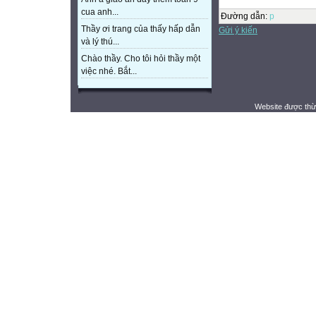
cua anh...
Đường dẫn
:
p
Thầy ơi trang của thấy hấp dẫn
Gửi ý kiến
và lý thú...
Chào thầy. Cho tôi hỏi thầy một
việc nhé. Bắt...
Website được thừ