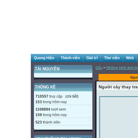
Quang Hiệu
Thành viên
Giải trí
Thư viện
Web
Gốc
>
Những hình ảnh lịc
TÀI NGUYÊN
Ngườ
Người cày thay tr
THỐNG KÊ
710557
truy cập (
chi tiết
)
153
trong hôm nay
1108894
lượt xem
159
trong hôm nay
523
thành viên