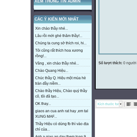
XEM THÔNG TIN ADMIN
CÁC Ý KIẾN MỚI NHẤT
Xin chào thầy nhé...
Lâu rồi mới ghé thăm thầy!...
Chúng ta cung sở thích roi, hi...
Tôi cũng rất thích hoa xương
rồng!...
Số lượt thích:
0 người
Vâng , xin chào thầy nhé...
Chào Quang Hiệu...
Chúc thầy Q. Hiệu một mùa hè
tràn đầy niềm...
Chào thầy Hiệu, Chào quý thầy
cô, tôi đã tạo...
OK thay...
Kích thước font
giaos an cua anh rat hay ,em taI
XUNG MAF...
Thầy Hiệu có dùng fb thì vào địa
chỉ của...
Anh a giao an day them toan 9