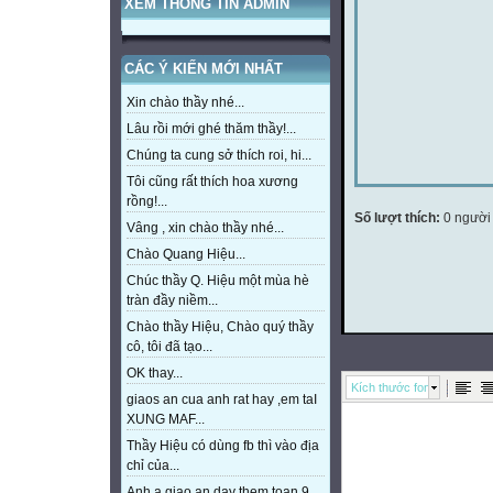
XEM THÔNG TIN ADMIN
CÁC Ý KIẾN MỚI NHẤT
Xin chào thầy nhé...
Lâu rồi mới ghé thăm thầy!...
Chúng ta cung sở thích roi, hi...
Tôi cũng rất thích hoa xương
rồng!...
Số lượt thích:
0 người
Vâng , xin chào thầy nhé...
Chào Quang Hiệu...
Chúc thầy Q. Hiệu một mùa hè
tràn đầy niềm...
Chào thầy Hiệu, Chào quý thầy
cô, tôi đã tạo...
OK thay...
Kích thước font
giaos an cua anh rat hay ,em taI
XUNG MAF...
Thầy Hiệu có dùng fb thì vào địa
chỉ của...
Anh a giao an day them toan 9