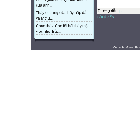
cua anh...
Đường dẫn
:
p
Thầy ơi trang của thấy hấp dẫn
Gửi ý kiến
và lý thú...
Chào thầy. Cho tôi hỏi thầy một
việc nhé. Bắt...
Website được thừ