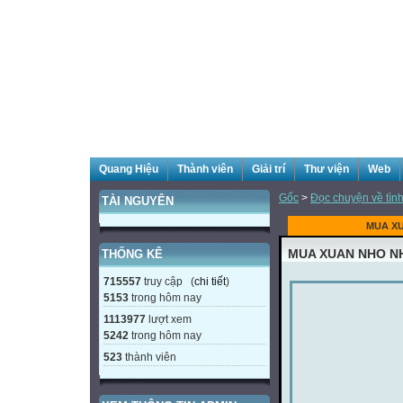
Quang Hiệu
Thành viên
Giải trí
Thư viện
Web
Gốc
>
Đọc chuyện về tình
TÀI NGUYÊN
MUA XU
MUA XUAN NHO N
THỐNG KÊ
715557
truy cập (
chi tiết
)
5153
trong hôm nay
1113977
lượt xem
5242
trong hôm nay
523
thành viên