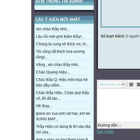
XEM THÔNG TIN ADMIN
CÁC Ý KIẾN MỚI NHẤT
Xin chào thầy nhé...
Số lượt thích:
0 người
Lâu rồi mới ghé thăm thầy!...
Chúng ta cung sở thích roi, hi...
Tôi cũng rất thích hoa xương
rồng!...
Vâng , xin chào thầy nhé...
Chào Quang Hiệu...
Chúc thầy Q. Hiệu một mùa hè
Kích thước font
tràn đầy niềm...
Chào thầy Hiệu, Chào quý thầy
cô, tôi đã tạo...
OK thay...
giaos an cua anh rat hay ,em taI
XUNG MAF...
Đường dẫn
:
p
Thầy Hiệu có dùng fb thì vào địa
Gửi ý kiến
chỉ của...
Anh a giao an day them toan 9