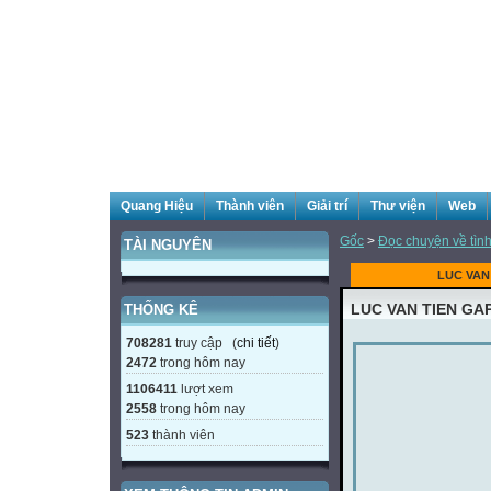
Quang Hiệu
Thành viên
Giải trí
Thư viện
Web
Gốc
>
Đọc chuyện về tình
TÀI NGUYÊN
LUC VAN
LUC VAN TIEN GA
THỐNG KÊ
708281
truy cập (
chi tiết
)
2472
trong hôm nay
1106411
lượt xem
2558
trong hôm nay
523
thành viên