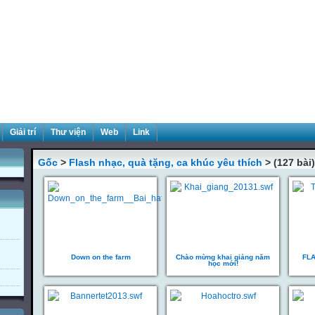
Giải trí
Thư viện
Web
Link
Gốc
>
Flash nhạc, quà tặng, ca khúc yêu thích
> (127 bài)
Down on the farm
Chào mừng khai giảng năm
FL
học mới!