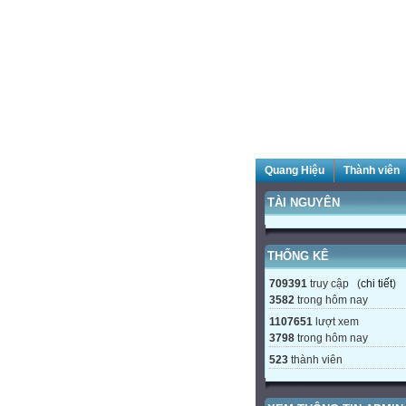
Quang Hiệu
Thành viên
TÀI NGUYÊN
THỐNG KÊ
709391
truy cập (
chi tiết
)
3582
trong hôm nay
1107651
lượt xem
3798
trong hôm nay
523
thành viên