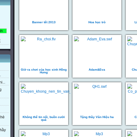
Banner tết 2013
Hoa học trò
L
Giờ ra chơi của học sinh Hồng
Adam&Eva
Chu
Hưng
.
i...
g
 hè
Không thể tin nổi, buồn cười
Tặng thầy Văn Hiệu ha
C
quá
thầy