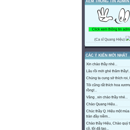
XEM THÔNG TIN ADMIN
(Ca sĩ Quang Hiệu)
CÁC Ý KIẾN MỚI NHẤT
Xin chào thầy nhé...
Lâu rồi mới ghé thăm thầy!..
Chúng ta cung sở thích roi, h
Tôi cũng rất thích hoa xươn
rồng!...
Vâng , xin chào thầy nhé...
Chào Quang Hiệu...
Chúc thầy Q. Hiệu một mùa
tràn đầy niềm...
Chào thầy Hiệu, Chào quý 
cô, tôi đã tạo...