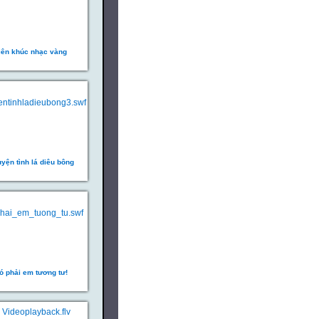
iên khúc nhạc vàng
yện tình lá diêu bông
ó phải em tương tư!