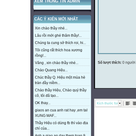
XEM THÔNG TIN ADMIN
CÁC Ý KIẾN MỚI NHẤT
Xin chào thầy nhé...
Lâu rồi mới ghé thăm thầy!...
Chúng ta cung sở thích roi, hi...
Tôi cũng rất thích hoa xương
rồng!...
Số lượt thích:
0 người
Vâng , xin chào thầy nhé...
Chào Quang Hiệu...
Chúc thầy Q. Hiệu một mùa hè
tràn đầy niềm...
Chào thầy Hiệu, Chào quý thầy
cô, tôi đã tạo...
OK thay...
Kích thước font
giaos an cua anh rat hay ,em taI
XUNG MAF...
Thầy Hiệu có dùng fb thì vào địa
chỉ của...
Anh a giao an day them toan 9