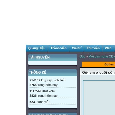
Quang Hiệu
Thành viên
Giải trí
Thư viện
Web
Gốc
>
Mời bạn nghe CD 
TÀI NGUYÊN
Gửi em
Gửi em ở cuối sô
THỐNG KÊ
714169
truy cập (
chi tiết
)
3765
trong hôm nay
1112561
lượt xem
3826
trong hôm nay
523
thành viên