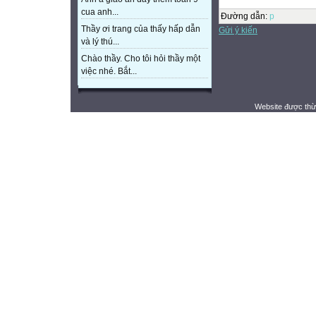
cua anh...
Đường dẫn
:
p
Thầy ơi trang của thấy hấp dẫn
Gửi ý kiến
và lý thú...
Chào thầy. Cho tôi hỏi thầy một
việc nhé. Bắt...
Website được thừ