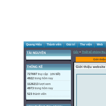
Quang Hiệu
Thành viên
Giải trí
Thư viện
Web
Gốc
>
Thiết kế phòng thu
TÀI NGUYÊN
Giới thiệ
Giới thiệu websit
THỐNG KÊ
727697
truy cập (
chi tiết
)
4922
trong hôm nay
1126213
lượt xem
4973
trong hôm nay
523
thành viên