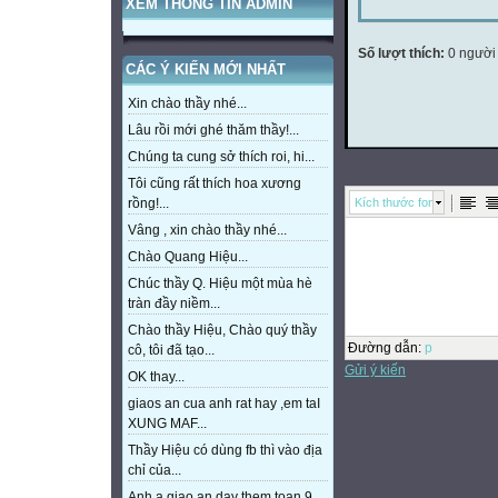
XEM THÔNG TIN ADMIN
Số lượt thích:
0 người
CÁC Ý KIẾN MỚI NHẤT
Xin chào thầy nhé...
Lâu rồi mới ghé thăm thầy!...
Chúng ta cung sở thích roi, hi...
Tôi cũng rất thích hoa xương
Kích thước font
rồng!...
Vâng , xin chào thầy nhé...
Chào Quang Hiệu...
Chúc thầy Q. Hiệu một mùa hè
tràn đầy niềm...
Chào thầy Hiệu, Chào quý thầy
Đường dẫn
:
p
cô, tôi đã tạo...
Gửi ý kiến
OK thay...
giaos an cua anh rat hay ,em taI
XUNG MAF...
Thầy Hiệu có dùng fb thì vào địa
chỉ của...
Anh a giao an day them toan 9