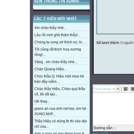
XEM THÔNG TIN ADMIN
CÁC Ý KIẾN MỚI NHẤT
Xin chào thầy nhé...
Lâu rồi mới ghé thăm thầy!...
Chúng ta cung sở thích roi, hi...
Số lượt thích:
0 người
Tôi cũng rất thích hoa xương
rồng!...
Vâng , xin chào thầy nhé...
Chào Quang Hiệu...
Chúc thầy Q. Hiệu một mùa hè
tràn đầy niềm...
Chào thầy Hiệu, Chào quý thầy
Kích thước font
cô, tôi đã tạo...
OK thay...
giaos an cua anh rat hay ,em taI
XUNG MAF...
Thầy Hiệu có dùng fb thì vào địa
chỉ của...
Đường dẫn
:
p
Anh a giao an day them toan 9
Gửi ý kiến