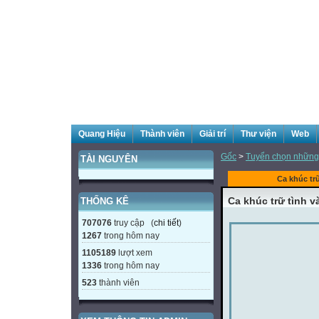
Quang Hiệu
Thành viên
Giải trí
Thư viện
Web
Gốc
>
Tuyển chọn những 
TÀI NGUYÊN
Ca khúc tr
Ca khúc trữ tình 
THỐNG KÊ
707076
truy cập (
chi tiết
)
1267
trong hôm nay
1105189
lượt xem
1336
trong hôm nay
523
thành viên