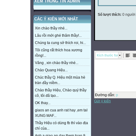
XEM THÔNG TIN ADMIN
Số lượt thích:
0 người
CÁC Ý KIẾN MỚI NHẤT
Xin chào thầy nhé...
Lâu rồi mới ghé thăm thầy!...
Chúng ta cung sở thích roi, hi...
Tôi cũng rất thích hoa xương
Kích thước font
rồng!...
Vâng , xin chào thầy nhé...
Chào Quang Hiệu...
Chúc thầy Q. Hiệu một mùa hè
tràn đầy niềm...
Chào thầy Hiệu, Chào quý thầy
Đường dẫn
:
p
cô, tôi đã tạo...
Gửi ý kiến
OK thay...
giaos an cua anh rat hay ,em taI
XUNG MAF...
Thầy Hiệu có dùng fb thì vào địa
chỉ của...
Anh a giao an day them toan 9