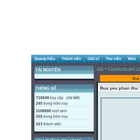
Quang Hiệu
Thành viên
Giải trí
Thư viện
Web
Gốc
>
Chuyện ma quỷ, ch
TÀI NGUYÊN
Bua 
Bua yeu phan thu 
THỐNG KÊ
710649
truy cập (
chi tiết
)
245
trong hôm nay
1108990
lượt xem
255
trong hôm nay
523
thành viên