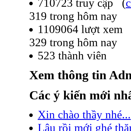
710723
truy cập (
c
319
trong hôm nay
1109064
lượt xem
329
trong hôm nay
523
thành viên
Xem thông tin Ad
Các ý kiến mới nh
Xin chào thầy nhé...
Lâu rồi mới ghé thă