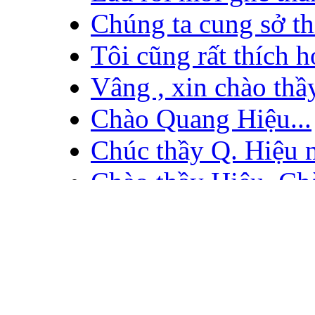
Chúng ta cung sở thíc
Tôi cũng rất thích h
Vâng , xin chào thầy
Chào Quang Hiệu...
Chúc thầy Q. Hiệu m
Chào thầy Hiệu, Chào
OK thay...
giaos an cua anh r
Thầy Hiệu có dùng fb
Anh a giao an day t