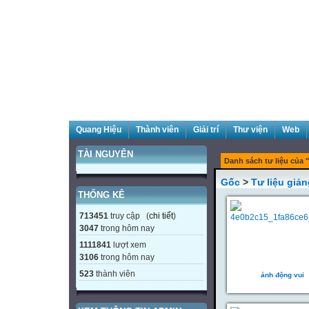
Quang Hiệu
Thành viên
Giải trí
Thư viện
Web
TÀI NGUYÊN
Danh sách tư liệu của "T
Gốc
>
Tư liệu giản
THỐNG KÊ
713451
truy cập (
chi tiết
)
3047
trong hôm nay
1111841
lượt xem
3106
trong hôm nay
523
thành viên
ảnh động vui