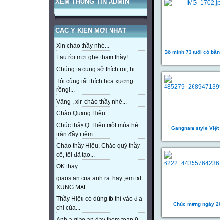
XEM THÔNG TIN ADMIN
CÁC Ý KIẾN MỚI NHẤT
Xin chào thầy nhé...
Bố mình 73 tuổi có bằn
Lâu rồi mới ghé thăm thầy!...
Chúng ta cung sở thích roi, hi...
Tôi cũng rất thích hoa xương
rồng!...
Vâng , xin chào thầy nhé...
Chào Quang Hiệu...
Chúc thầy Q. Hiệu một mùa hè
Gangnam style Việt
tràn đầy niềm...
Chào thầy Hiệu, Chào quý thầy
cô, tôi đã tạo...
OK thay...
giaos an cua anh rat hay ,em taI
XUNG MAF...
Thầy Hiệu có dùng fb thì vào địa
Chúc mừng ngày 2
chỉ của...
Anh a giao an day them toan 9