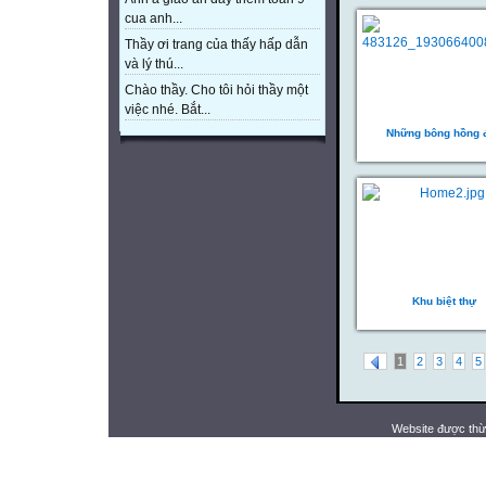
cua anh...
Thầy ơi trang của thấy hấp dẫn
và lý thú...
Chào thầy. Cho tôi hỏi thầy một
việc nhé. Bắt...
Những bông hồng 
Khu biệt thự
1
2
3
4
5
Website được thừ