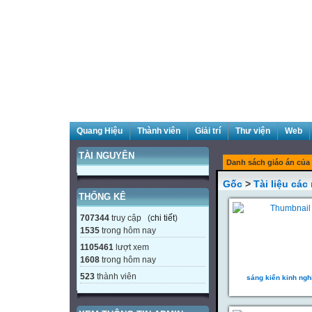
Quang Hiệu
Thành viên
Giải trí
Thư viện
Web
TÀI NGUYÊN
Danh sách giáo án của 
Gốc
>
Tài liệu cá
THỐNG KÊ
707344
truy cập (
chi tiết
)
1535
trong hôm nay
1105461
lượt xem
1608
trong hôm nay
523
thành viên
sáng kiến kinh ng