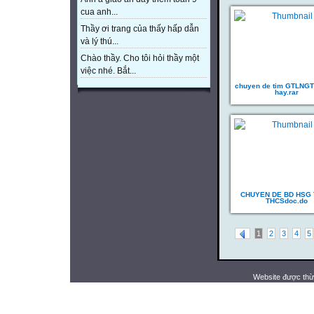
cua anh...
Thầy ơi trang của thấy hấp dẫn
và lý thú...
Chào thầy. Cho tôi hỏi thầy một
việc nhé. Bắt...
chuyen de tim GTLNG
hay.rar
CHUYEN DE BD HSG
THCSdoc.do
1
2
3
4
5
Website được thừ