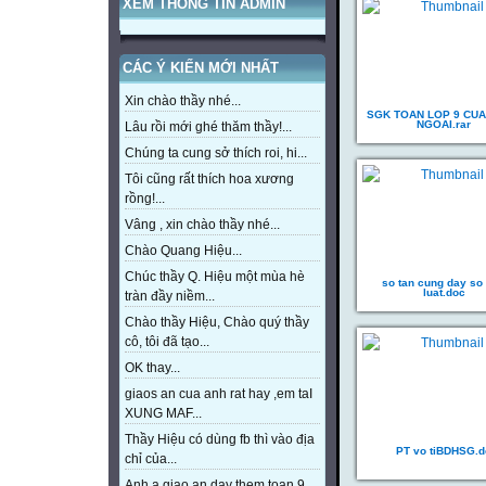
XEM THÔNG TIN ADMIN
CÁC Ý KIẾN MỚI NHẤT
Xin chào thầy nhé...
SGK TOAN LOP 9 CU
NGOAI.rar
Lâu rồi mới ghé thăm thầy!...
Chúng ta cung sở thích roi, hi...
Tôi cũng rất thích hoa xương
rồng!...
Vâng , xin chào thầy nhé...
Chào Quang Hiệu...
Chúc thầy Q. Hiệu một mùa hè
so tan cung day so
luat.doc
tràn đầy niềm...
Chào thầy Hiệu, Chào quý thầy
cô, tôi đã tạo...
OK thay...
giaos an cua anh rat hay ,em taI
XUNG MAF...
Thầy Hiệu có dùng fb thì vào địa
PT vo tiBDHSG.d
chỉ của...
Anh a giao an day them toan 9