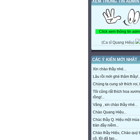
XEM THÔNG TIN ADMIN
(Ca sĩ Quang Hiệu)
CÁC Ý KIẾN MỚI NHẤT
Xin chào thầy nhé...
Lâu rồi mới ghé thăm thầy!..
Chúng ta cung sở thích roi, h
Tôi cũng rất thích hoa xươn
rồng!...
Vâng , xin chào thầy nhé...
Chào Quang Hiệu...
Chúc thầy Q. Hiệu một mùa
tràn đầy niềm...
Chào thầy Hiệu, Chào quý 
cô, tôi đã tạo...