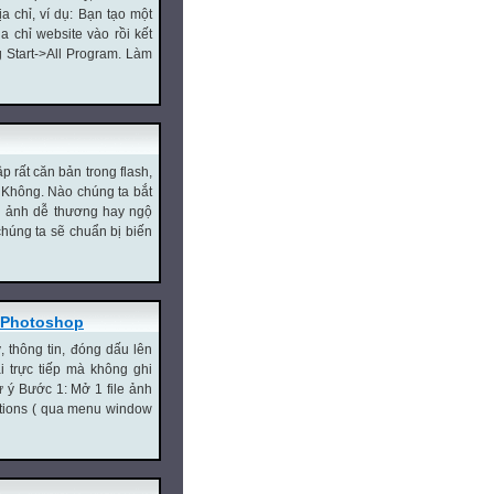
a chỉ, ví dụ: Bạn tạo một
 chỉ website vào rồi kết
ng Start->All Program. Làm
p rất căn bản trong flash,
̣ Không. Nào chúng ta bắt
nh ảnh dễ thương hay ngộ
húng ta sẽ chuẩn bị biến
gPhotoshop
 thông tin, đóng dấu lên
 trực tiếp mà không ghi
 ý Bước 1: Mở 1 file ảnh
ctions ( qua menu window