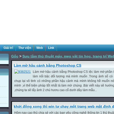
Giải trí
Thư viện
Web
Link
Gốc
>
Sưu tầm thủ thuật máy, mẹo vặt tin học, trang trí We
Làm mờ hậu cảnh bằng Photoshop CS
Làm mờ hậu cảnh bằng Photoshop CS iệc làm mờ phần 
làm nổi bậc đối tượng mà mình muốn .Trong ảnh số có
chụp lại vô tình có những phần hậu cảnh mà mình không hề muốn nó 
mình ,vì thế biện pháp tốt nhất là làm mờ chúng .Bài viết này sẽ hướng
,chúng ta sẽ lấy ảnh 2 chú hươu cao cổ dưới đây làm mẫu...
khởi động xong thì win tự chạy một trang web mật định d
Hôm nay cao thủ chia sẻ với các bạn yêu công nghệ thông tin 1 thủ thuật 