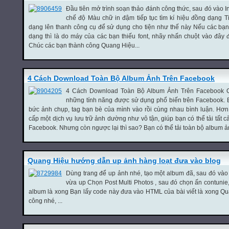
Đầu tiên mở trình soạn thảo đánh công thức, sau đó vào I
chế độ Màu chữ in đậm tiếp tục tìm kí hiệu đồng dạng Ti
dạng lên thanh công cụ để sử dụng cho tiện như thế này Nếu các bạn
dạng thì là do máy của các bạn thiếu font, nhãy nhấn chuột vào đây đ
Chúc các bạn thành công Quang Hiệu...
4 Cách Download Toàn Bộ Album Ảnh Trên Facebook
4 Cách Download Toàn Bộ Album Ảnh Trên Facebook Ch
những tính năng được sử dụng phổ biến trên Facebook. 
bức ảnh chụp, tag bạn bè của mình vào rồi cùng nhau bình luận. Hơ
cấp một dịch vụ lưu trữ ảnh dường như vô tận, giúp bạn có thể tải tất 
Facebook. Nhưng còn ngược lại thì sao? Bạn có thể tải toàn bộ album ản
Quang Hiệu hướng dẫn up ảnh hàng loạt đưa vào blog
Dùng trang để up ảnh nhé, tạo một album đã, sau đó và
vừa up Chọn Post Multi Photos , sau đó chọn ấn contunie
album là xong Bạn lấy code này đưa vào HTML của bài viết là xong Q
công nhé, ...