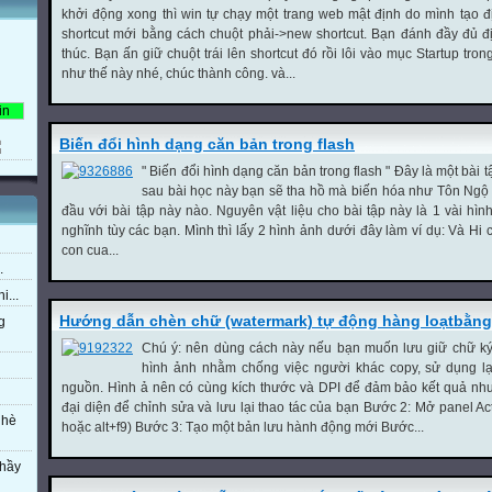
khởi động xong thì win tự chạy một trang web mật định do mình tạo đị
shortcut mới bằng cách chuột phải->new shortcut. Bạn đánh đầy đủ địa
thúc. Bạn ấn giữ chuột trái lên shortcut đó rồi lôi vào mục Startup tro
như thế này nhé, chúc thành công. và...
Biến đổi hình dạng căn bản trong flash
" Biến đổi hình dạng căn bản trong flash " Đây là một bài tậ
sau bài học này bạn sẽ tha hồ mà biến hóa như Tôn Ngô
đầu với bài tập này nào. Nguyên vật liệu cho bài tập này là 1 vài hì
nghĩnh tùy các bạn. Mình thì lấy 2 hình ảnh dưới đây làm ví dụ: Và Hi c
con cua...
.
i...
Hướng dẫn chèn chữ (watermark) tự động hàng loạtbằn
g
Chú ý: nên dùng cách này nếu bạn muốn lưu giữ chữ ký,
hình ảnh nhằm chống việc người khác copy, sử dụng lại
nguồn. Hình ả nên có cùng kích thước và DPI để đảm bảo kết quả như
đại diện để chỉnh sửa và lưu lại thao tác của bạn Bước 2: Mở panel A
 hè
hoặc alt+f9) Bước 3: Tạo một bản lưu hành động mới Bước...
thầy