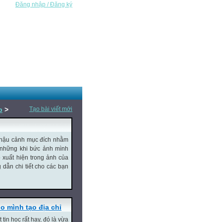
Đăng nhập / Đăng ký
b
>
Tạo bài viết mới
hậu cảnh mục đích nhằm
 những khi bức ảnh mình
xuất hiện trong ảnh của
 dẫn chi tiết cho các bạn
o mình tạo địa chỉ
tin học rất hay, đó là vừa