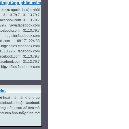
không dùng phần mềm
t được người ta cập nhật
31.13.79.7 31.13.79.7
facebook.com 31.13.79.7
.79.7 vi-vn.facebook.com
facebook.com 31.13.79.7
 register.facebook.com
ook.com 69.171.224.33
igzipfiles.facebook.com
31.13.79.7 facebook.com
facebook.com 31.13.79.7
.facebook.com 31.13.79.7
igzipfiles.facebook.com
let
đợi hoài mà mãi không up
hotobucket hoặc facebook
ang luôn), sau đó kéo thả
 nhớ kéo ảnh thấy hình mờ