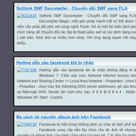
Sothink SWF Decompiler - Chuyển đổi SWF sang FLA
Sothink SWF Decompiler - Chuyển đổi SWF sang FLA -----
Decompiler Magic, một giải pháp mạnh mẽ có thể được s
viên cần phải đối phó với công nghệ Flash. Nó là một bộ biên dịch ph
chức năng để chuyển đổi các tập tin flash giữa swf và các định dạng 
( văn bản, hình ảnh và nhiều hơn nữa). Với ứng dụng mạnh mẽ này,
khẩu...
Hướng dẫn vào facebook khi bị chặn
Hướng dẫn vào facebook khi bị chặn không đăng kí
Windows 7: Click vào icon Network Internet Access dư
Network and Sharing Center >> Local Area Network - Properties - chọn In
- Propeties - chọn Use the following DNS server addresses: gõ vào kh
và Alternate DNS Server lần lượt như sau: 8 8 8 8/ 8 8 4 4 - Nh
Windows XP: Start - Control...
Ba cách tải nguyên album ảnh trên Facebook
Facebook là một trong những dịch vụ chia sẻ ảnh phổ bi
Facebook cung cấp sẵn tùy chọn cho tải ảnh về nhưng
nguyên cả album ảnh của mình cũng như của bạn bè. Các tiện ích dưới