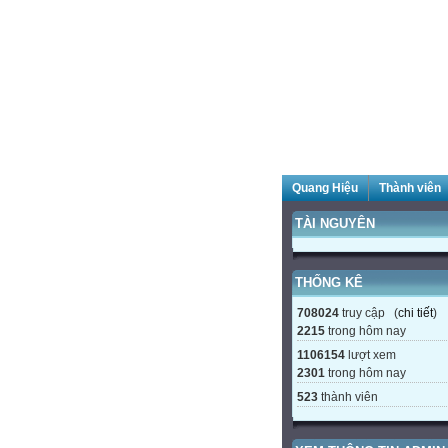
Quang Hiệu
Thành viên
TÀI NGUYÊN
THỐNG KÊ
708024
truy cập (
chi tiết
)
2215
trong hôm nay
1106154
lượt xem
2301
trong hôm nay
523
thành viên