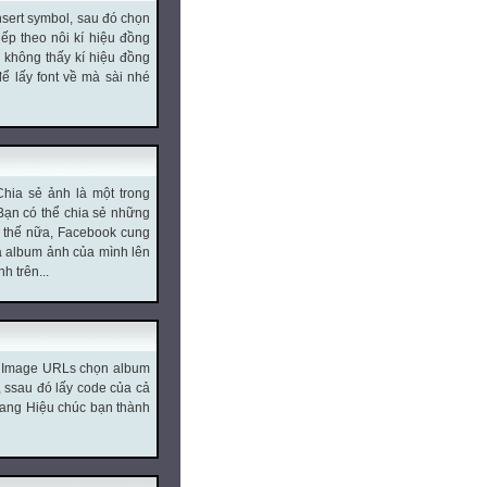
nsert symbol, sau đó chọn
ếp theo nôi kí hiệu đồng
 không thấy kí hiệu đồng
ể lấy font về mà sài nhé
ia sẻ ảnh là một trong
Bạn có thể chia sẻ những
n thế nữa, Facebook cung
cả album ảnh của mình lên
h trên...
o Image URLs chọn album
, ssau đó lấy code của cả
uang Hiệu chúc bạn thành