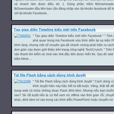
và nhanh làm được điều đó. 1. Dùng phần mềm fbDownloader
fbDownloader đầu tiên bạn cần đăng nhập vào tài khoản facebook để li
với tài khoản Facebook...
Tạo giao diện Timeline kiểu mới trên Facebook
" Tạo giao diện Timeline kiểu mới trên Facebook " " Tính
phá quan trọng mà Facebook vừa trình diễn tại sự kiện F
trình làng, nhưng một số chuyên gia đã nhanh chóng phát hiện ra cách 
đơn giản này được giới thiệu trên trang công nghệ TechCrunch: " Trên
vào thanh tìm kiếm và click vào link đầu tiên được hiển thị. Sau đó a
bấm Allow. ...
Tải file Flash bằng cách dùng trình duyệt
" Tải file Flash bằng cách dùng trình duyệt " Cách dùng c
trình duyệt hiện này hầu hết là bắt buộc. Vâng, thật dễ đ
trang web có chứa những đoạn Flash đính kèm. Nhưng nếu bạn muốn tải
sao? Sẽ rất tuyệt nếu ta có thể xem nó offline vào thời gian rỗi; chu
khác; đính kèm nó vào trong các trình diễn PowerPoint; hoặc chuyển nó 