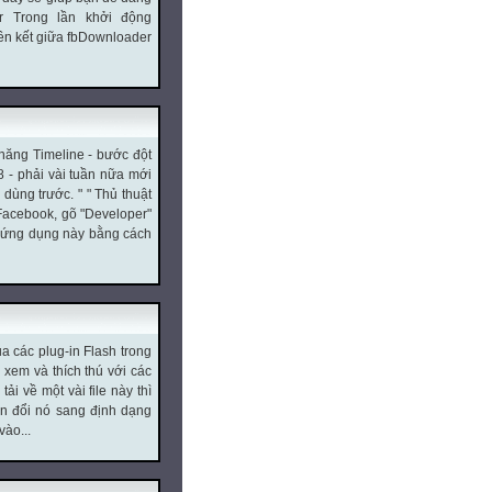
 Trong lần khởi động
ên kết giữa fbDownloader
 năng Timeline - bước đột
8 - phải vài tuần nữa mới
dùng trước. " " Thủ thuật
 Facebook, gõ "Developer"
dd ứng dụng này bằng cách
ủa các plug-in Flash trong
ể xem và thích thú với các
 về một vài file này thì
yển đổi nó sang định dạng
vào...