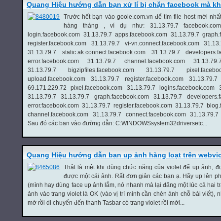
Quang Hiệu hướng dẫn bạn xử lí bị chặn facebook mà 
Trước hết bạn vào goole.com.vn để tìm file host mới nhấ
hàng tháng , ví dụ như: 31.13.79.7 facebook.com 
login.facebook.com 31.13.79.7 apps.facebook.com 31.13.79.7 graph.
register.facebook.com 31.13.79.7 vi-vn.connect.facebook.com 31.13
31.13.79.7 static.ak.connect.facebook.com 31.13.79.7 developers.
error.facebook.com 31.13.79.7 channel.facebook.com 31.13.79.7
31.13.79.7 bigzipfiles.facebook.com 31.13.79.7 pixel.faceb
upload.facebook.com 31.13.79.7 register.facebook.com 31.13.79.7 b
69.171.229.72 pixel.facebook.com 31.13.79.7 logins.facebook.com 
31.13.79.7 31.13.79.7 graph.facebook.com 31.13.79.7 developers.
error.facebook.com 31.13.79.7 register.facebook.com 31.13.79.7 blog
channel.facebook.com 31.13.79.7 connect.facebook.com 31.13.79.7 b
Sau đó các bạn vào đường dẫn: C:WINDOWSsystem32driversetc...
Quang Hiệu hướng dẫn bạn up ảnh hàng loạt trên webvio
Thật là mệt khi dùng chức năng của violet để up ảnh, 
được một cái ảnh. Rất đơn giản các bạn ạ. Hãy up lên p
(mình hay dùng face up ảnh lắm, nó nhanh mà lại đăng một lúc cả hai tr
ảnh vào trang violet là OK (vào vị trí mình cần chèn ảnh chỗ bài viết),
mờ rồi di chuyển đến thanh Tasbar có trang violet rồi mới...