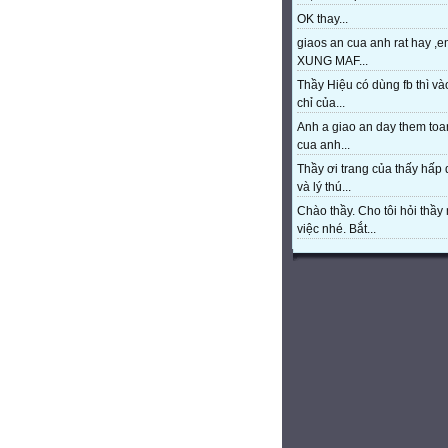
OK thay...
giaos an cua anh rat hay ,e
XUNG MAF...
Thầy Hiệu có dùng fb thì và
chỉ của...
Anh a giao an day them toa
cua anh...
Thầy ơi trang của thấy hấp
và lý thú...
Chào thầy. Cho tôi hỏi thầy 
việc nhé. Bắt...