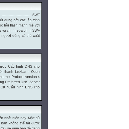
-------------------- SWF
ử dụng bởi các lập trình
ục hồi flash mạnh mẽ với
exe và chỉnh sửa phim SWF
 người dùng có thể xuất
 được Cấu hình DNS cho
ới thanh taskbar - Open
ternet Protocol version 4
ung Preferred DNS Server
ấn OK *Cấu hình DNS cho
ến nhất hiện nay. Mặc dù
 bạn không thể tải được
 đây sẽ giúp bạn dễ dàng