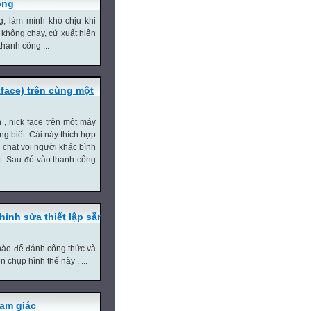
ộng
, làm mình khó chịu khi
không chạy, cứ xuất hiện
hành công ...
face) trên cùng một
, nick face trên một máy
ng biết. Cái này thích hợp
 chat voi người khác bình
ất. Sau đó vào thanh công
nh sửa thiết lập sẵn,
nào để đánh công thức và
chụp hình thế này . ...
am giác