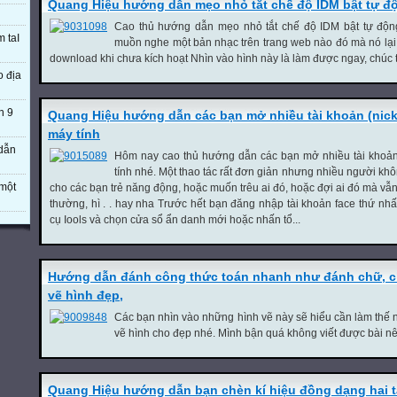
Quang Hiệu hướng dẫn mẹo nhỏ tắt chế độ IDM bật tự đ
Cao thủ hướng dẫn mẹo nhỏ tắt chế độ IDM bật tự động
m taI
muồn nghe một bản nhạc trên trang web nào đó mà nó lại 
download khi chưa kích hoạt Nhìn vào hình này là làm được ngay, chúc t
o địa
n 9
Quang Hiệu hướng dẫn các bạn mở nhiều tài khoản (nick
máy tính
 dẫn
Hôm nay cao thủ hướng dẫn các bạn mở nhiều tài khoản 
tính nhé. Một thao tác rất đơn giản nhưng nhiều người khô
một
cho các bạn trẻ năng động, hoặc muốn trêu ai đó, hoặc đợi ai đó mà vẫn
thường, hì . . hay nha Trước hết bạn đăng nhập tài khoản face thứ nh
cụ Iools và chọn cửa sổ ẩn danh mới hoặc nhấn tổ...
Hướng dẫn đánh công thức toán nhanh như đánh chữ, chỉ
vẽ hình đẹp,
Các bạn nhìn vào những hình vẽ này sẽ hiểu cần làm thế 
vẽ hình cho đẹp nhé. Mình bận quá không viết được bài nên 
Quang Hiệu hướng dẫn bạn chèn kí hiệu đồng dạng hai t