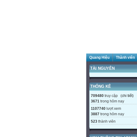
Quang Hiệu
Thành viên
TÀI NGUYÊN
THỐNG KÊ
709480
truy cập (
chi tiết
)
3671
trong hôm nay
1107740
lượt xem
3887
trong hôm nay
523
thành viên