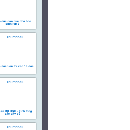
o duc dao duc cho hoc
sinh lop 6
eu toan on thi vao 10.doc
 án BD HSG - Tính tổng
các dãy số