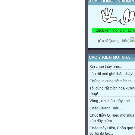
XEM THÔNG TIN ADMIN
(Ca sĩ Quang Hiệu)
CÁC Ý KIẾN MỚI NHẤT
Xin chào thầy nhé...
Lâu rồi mới ghé thăm thầy!..
Chúng ta cung sở thích roi, h
Tôi cũng rất thích hoa xươn
rồng!...
Vâng , xin chào thầy nhé...
Chào Quang Hiệu...
Chúc thầy Q. Hiệu một mùa
tràn đầy niềm...
Chào thầy Hiệu, Chào quý 
cô, tôi đã tạo...