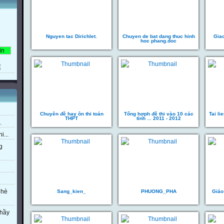
Nguyen tac Dirichlet.
Chuyen de bat dang thuc hinh
Gia
hoc phang.doc
Chuyên đề hay ôn thi toán
Tổng hợph đề thi vào 10 các
Tai li
THPT
tỉnh ... 2011 - 2012
.
i...
g
 hè
Sang_kien_
PHUONG_PHA
Giáo
thầy