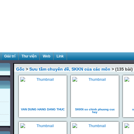
Giải trí
Thư viện
Web
Link
Gốc
>
Sưu tầm chuyên đề, SKKN của các môn
> (135 bài)
VAN DUNG HANG DANG THUC
SKKN so chinh phuong cuc
s
hay