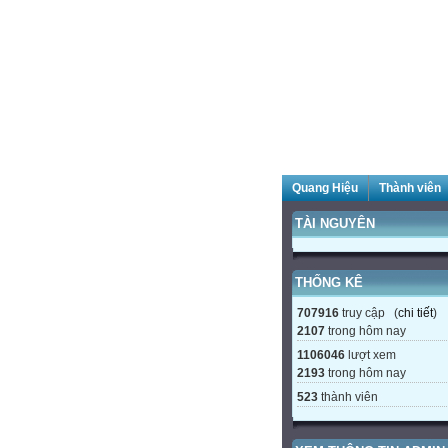
Quang Hiệu
Thành viên
TÀI NGUYÊN
THỐNG KÊ
707916
truy cập (
chi tiết
)
2107
trong hôm nay
1106046
lượt xem
2193
trong hôm nay
523
thành viên