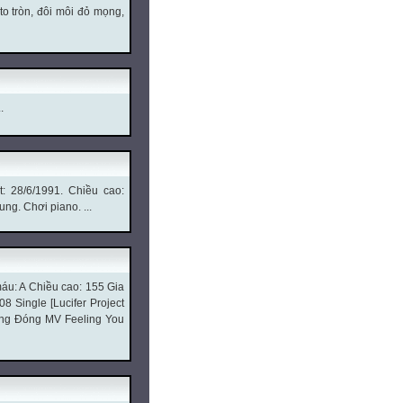
o tròn, đôi môi đỏ mọng,
.
: 28/6/1991. Chiều cao:
ng. Chơi piano. ...
áu: A Chiều cao: 155 Gia
8 Single [Lucifer Project
ang Đóng MV Feeling You