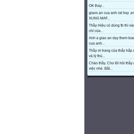
OK thay...
giaos an cua anh rat hay ,e
XUNG MAF...
Thầy Hiệu có dùng fb thì và
chỉ của...
Anh a giao an day them toa
cua anh...
Thầy ơi trang của thấy hấp
và lý thú...
Chào thầy. Cho tôi hỏi thầy 
việc nhé. Bắt...