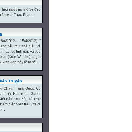
g Hiệu ngưỡng mộ vẻ đẹp
u forever Thảo Phan ...
ic
/4/1912 - 15/4/2012) "
àng tiểu thư nhà giàu và
c nhau, vô tình gặp và yêu
ter (Kate Winslet) bị gia
 xinh đẹp này lẽ ra sẽ...
Hiệp Truyện
ng Châu, Trung Quốc. Cô
c thi hát Hangzhou Super
. Một năm sau đó, Hà Trác
kiếm diễn viên trẻ. Với vẻ
a...