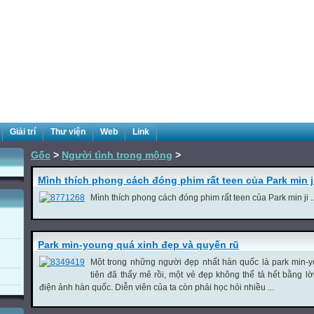
Giải trí
Thư viện
Web
Link
Gốc
>
Người tình trong mộng
>
Mình thích phong cách đóng phim rất teen của Park min j
Mình thích phong cách đóng phim rất teen của Park min ji ..
Park min-young quá xinh đẹp và quyến rũ
Một trong những người đẹp nhất hàn quốc là park min-y
tiên đã thấy mê rồi, một vẻ đẹp không thể tả hết bằng l
điện ảnh hàn quốc. Diễn viên của ta còn phải học hỏi nhiều ...