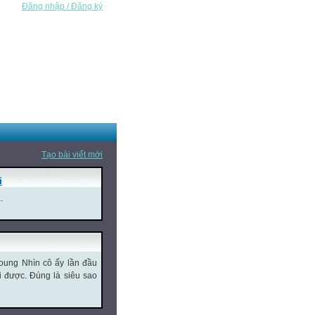
Đăng nhập / Đăng ký
Tạo bài viết mới
i
.
oung Nhìn cô ấy lần đầu
ời được. Đúng là siêu sao