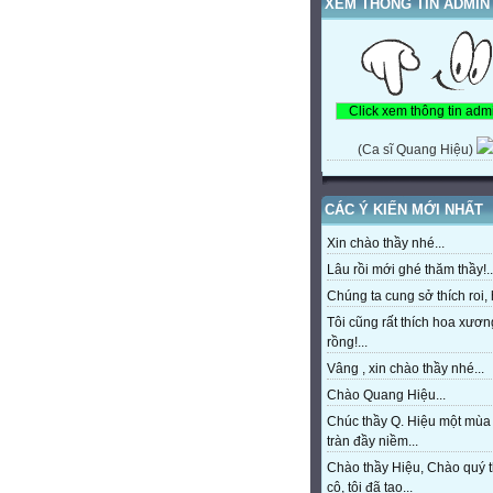
XEM THÔNG TIN ADMIN
(Ca sĩ Quang Hiệu)
CÁC Ý KIẾN MỚI NHẤT
Xin chào thầy nhé...
Lâu rồi mới ghé thăm thầy!..
Chúng ta cung sở thích roi, h
Tôi cũng rất thích hoa xươn
rồng!...
Vâng , xin chào thầy nhé...
Chào Quang Hiệu...
Chúc thầy Q. Hiệu một mùa
tràn đầy niềm...
Chào thầy Hiệu, Chào quý 
cô, tôi đã tạo...