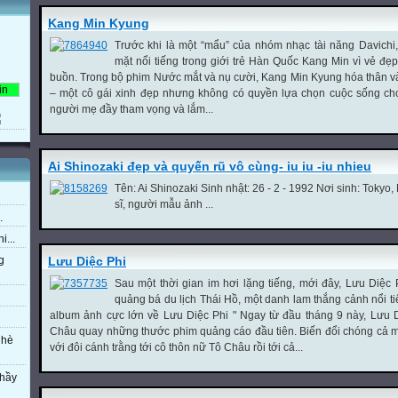
Kang Min Kyung
Trước khi là một “mẩu” của nhóm nhạc tài năng Davichi
mặt nổi tiếng trong giới trẻ Hàn Quốc Kang Min vì vẻ đẹ
buồn. Trong bộ phim Nước mắt và nụ cười, Kang Min Kyung hóa thân v
– một cô gái xinh đẹp nhưng không có quyền lựa chọn cuộc sống cho
người mẹ đầy tham vọng và lắm...
Ai Shinozaki đẹp và quyến rũ vô cùng- iu iu -iu nhieu
Tên: Ai Shinozaki Sinh nhật: 26 - 2 - 1992 Nơi sinh: Tokyo,
sĩ, người mẫu ảnh ...
.
i...
g
Lưu Diệc Phi
Sau một thời gian im hơi lặng tiếng, mới đây, Lưu Diệc 
quảng bá du lịch Thái Hồ, một danh lam thắng cảnh nổi t
album ảnh cực lớn về Lưu Diệc Phi " Ngay từ đầu tháng 9 này, Lưu D
Châu quay những thước phim quảng cáo đầu tiên. Biến đổi chóng cả mặt
 hè
với đôi cánh trằng tới cô thôn nữ Tô Châu rồi tới cả...
thầy