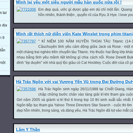
Mình lại yêu một siêu người mẫu hàn quốc nữa rồi !
Em đẹp quá, ước gì được gặp em dù chỉ một lần. Quan
m taI
hồn nhiên, thánh thiện , quyến rũ của Ryu Ji Hye. I love yo
o địa
Mình rất thích nữ diễn viên Kate Winslet trong phim titan
n 9
" KỈ NIỆM 100 NĂM HUYỀN THOẠI TÀU Titanic (14-16
Câuchuyện tình yêu cảm động giữa Jack và Rose - một n
 dẫn
một chàng trai nghèo trên chuyến tàu Titanic. Họ thuộc hai tầng lớp khá
nhau bằng tình yêu mãnh liệt không gì chia cách nổi. Rose Dewitt Buka
một
đình “ép duyên” với nhà quý tộc giàu có Cal Hockley. Cuộc đời của cô gái
Hà Trác Ngôn với vai Vương Yến Vũ trong Đại Đường Du
Hà Trác Ngôn sinh ngày 26/11/1988 tại Chiết Giang, Hà
chập chững bước chân vào làng giải trí khi tham gia cuộ
Girl năm 2005 và giành vị trí thứ 6 trong top 10 thí sinh xuất sắc nhất
Ngôn tiếp tục tham gia Yahoo Three Directors Star Search - cuộc thi tìm 
đẹp hồn nhiên, trong sáng, và đáng yêu, Hà Trác Ngôn đã lọt vào mắt củ
Lâm Y Thần