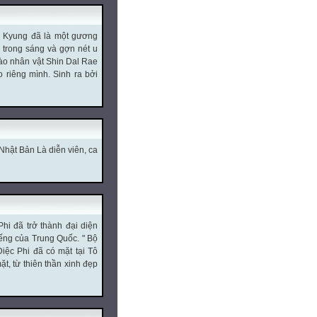
, Kyung đã là một gương
p trong sáng và gợn nét u
ào nhân vật Shin Dal Rae
 riêng mình. Sinh ra bởi
 Nhật Bản Là diễn viên, ca
Phi đã trở thành đại diện
iếng của Trung Quốc. " Bộ
iệc Phi đã có mặt tại Tô
, từ thiên thần xinh đẹp