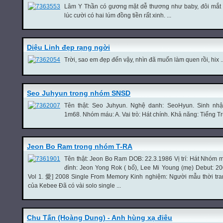
Lâm Y Thần có gương mặt dễ thương như baby, đôi mắt t
lúc cười có hai lúm đồng tiền rất xinh. ...
Diệu Linh đẹp rạng ngời
Trời, sao em đẹp đến vậy, nhìn đã muốn làm quen rồi, hix ..
Seo Juhyun trong nhóm SNSD
Tên thật: Seo Juhyun. Nghệ danh: SeoHyun. Sinh nhật
1m68. Nhóm máu: A. Vai trò: Hát chính. Khả năng: Tiếng Tru
Jeon Bo Ram trong nhóm T-RA
Tên thật: Jeon Bo Ram DOB: 22.3.1986 Vị trí: Hát Nhóm m
đình: Jeon Yong Rok ( bố), Lee Mi Young (mẹ) Debut: 200
Vol 1. 愛] 2008 Single From Memory Kinh nghiệm: Người mẫu thời tr
của Kebee Đã có vài solo single ...
Chu Tấn (Hoàng Dung) - Anh hùng xạ điêu