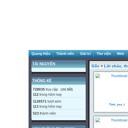
Quang Hiệu
Thành viên
Giải trí
Thư viện
Web
TÀI NGUYÊN
Gốc
>
Lời chúc, th
THỐNG KÊ
728035
truy cập (
chi tiết
)
112
trong hôm nay
1126571
lượt xem
Tinh_yeu_t
113
trong hôm nay
523
thành viên