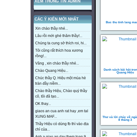
XEM THÔNG TIN ADMIN
CÁC Ý KIẾN MỚI NHẤT
Buc thu tinh lang ma
Xin chào thầy nhé...
Lâu rồi mới ghé thăm thầy!...
Chúng ta cung sở thích roi, hi...
Tôi cũng rất thích hoa xương
rồng!...
Vâng , xin chào thầy nhé...
Danh sách bài hát tro
Chào Quang Hiệu...
Quang Hiệu
Chúc thầy Q. Hiệu một mùa hè
tràn đầy niềm...
Chào thầy Hiệu, Chào quý thầy
cô, tôi đã tạo...
OK thay...
giaos an cua anh rat hay ,em taI
XUNG MAF...
Thơ và lời chúc về ng
8 tháng 3
Thầy Hiệu có dùng fb thì vào địa
chỉ của...
Anh a giao an day them toan 9