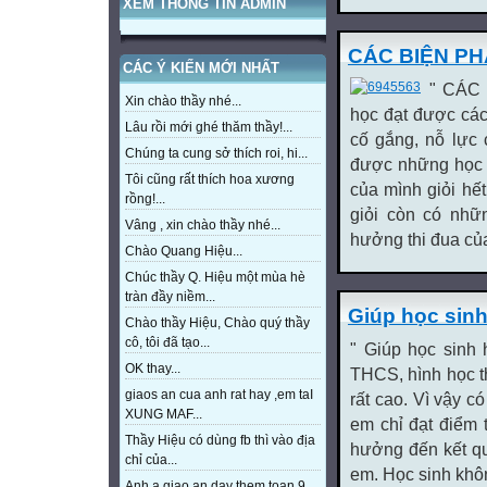
XEM THÔNG TIN ADMIN
CÁC BIỆN PH
CÁC Ý KIẾN MỚI NHẤT
" CÁC
Xin chào thầy nhé...
học đạt được các 
Lâu rồi mới ghé thăm thầy!...
cố gắng, nỗ lực 
Chúng ta cung sở thích roi, hi...
được những học s
Tôi cũng rất thích hoa xương
của mình giỏi hế
rồng!...
giỏi còn có nhữ
Vâng , xin chào thầy nhé...
hưởng thi đua của
Chào Quang Hiệu...
Chúc thầy Q. Hiệu một mùa hè
tràn đầy niềm...
Giúp học sinh
Chào thầy Hiệu, Chào quý thầy
cô, tôi đã tạo...
" Giúp học sinh 
OK thay...
THCS, hình học t
giaos an cua anh rat hay ,em taI
rất cao. Vì vậy c
XUNG MAF...
em chỉ đạt điểm 
Thầy Hiệu có dùng fb thì vào địa
hưởng đến kết qu
chỉ của...
em. Học sinh khôn
Anh a giao an day them toan 9