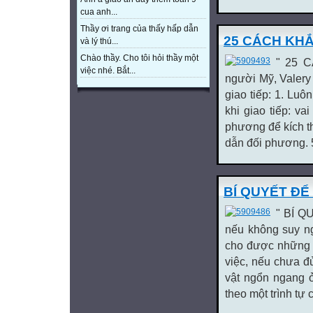
cua anh...
Thầy ơi trang của thấy hấp dẫn
25 CÁCH KHẮ
và lý thú...
Chào thầy. Cho tôi hỏi thầy một
" 25 
việc nhé. Bắt...
người Mỹ, Valery
giao tiếp: 1. Luô
khi giao tiếp: v
phương để kích th
dẫn đối phương. 5
BÍ QUYẾT ĐỂ
" BÍ Q
nếu không suy ng
cho được những m
việc, nếu chưa đ
vật ngổn ngang ở
theo một trình tự c