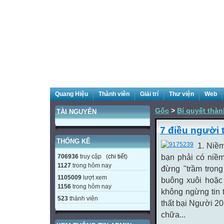
Quang Hiệu
Thành viên
Giải trí
Thư viện
Web
Gốc
>
Bí quyết thà
TÀI NGUYÊN
7 điều người 
THỐNG KÊ
1. Niềm
706936
truy cập (
chi tiết
)
bạn phải có niềm
1127
trong hôm nay
đừng "trầm trọn
1105009
lượt xem
buông xuôi hoặc
1156
trong hôm nay
không ngừng tin 
523
thành viên
thất bại Người 20
chữa...